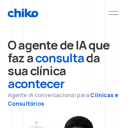
A
b
r
i
O agente de IA que 
r
m
faz a 
consulta 
da 
e
n
sua clínica 
u
acontecer
Agente IA conversacional para 
Clínicas e 
Consultórios